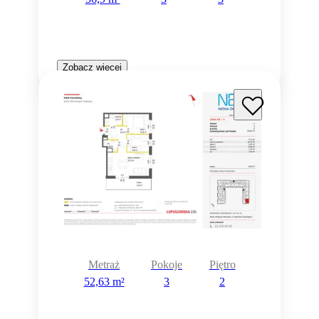
Zobacz więcej
Metraż
Pokoje
Piętro
52,63 m²
3
2