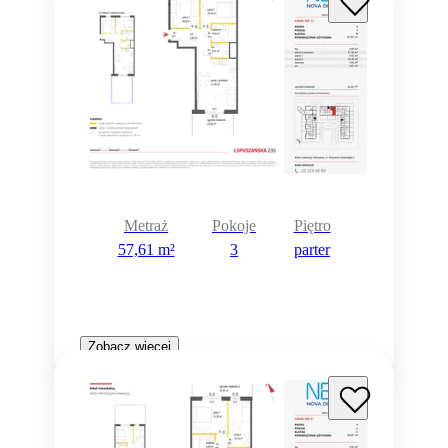
Metraż
Pokoje
Piętro
57,61 m²
3
parter
Zobacz więcej