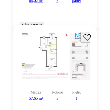
64,02 m²
3
parter
Zobacz więcej
Metraż
Pokoje
Piętro
57,65 m²
3
1