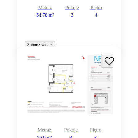
Metraż
Pokoje
Piętro
54,78 m²
3
4
Zobacz więcej
Metraż
Pokoje
Piętro
56,9 m²
3
3