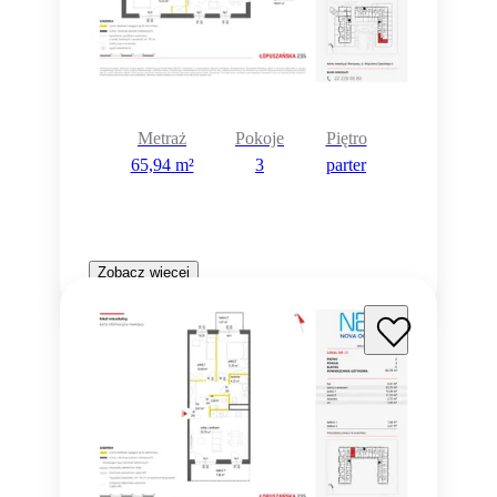
Metraż
Pokoje
Piętro
65,94 m²
3
parter
Zobacz więcej