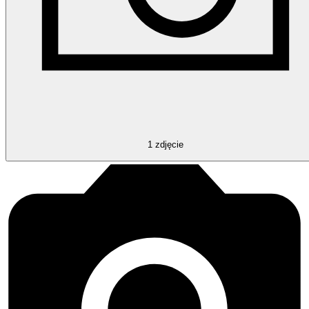
1
zdjęcie