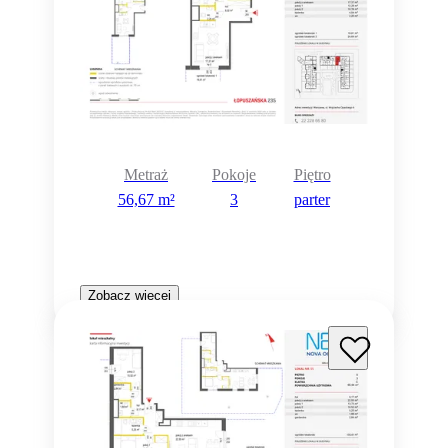
Metraż
Pokoje
Piętro
56,67 m²
3
parter
Zobacz więcej