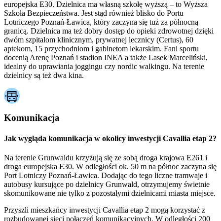
europejska E30. Dzielnica ma własną szkołę wyższą – to Wyższa
Szkoła Bezpieczeństwa. Jest stąd również blisko do Portu
Lotniczego Poznań-Ławica, który zaczyna się tuż za północną
granicą. Dzielnica ma też dobry dostęp do opieki zdrowotnej dzięki
dwóm szpitalom klinicznym, prywatnej lecznicy (Certus), 60
aptekom, 15 przychodniom i gabinetom lekarskim. Fani sportu
docenią Arenę Poznań i stadion INEA a także Lasek Marceliński,
idealny do uprawiania joggingu czy nordic walkingu. Na terenie
dzielnicy są też dwa kina.
Komunikacja
Jak wygląda komunikacja w okolicy inwestycji Cavallia etap 2?
Na terenie Grunwaldu krzyżują się ze sobą droga krajowa E261 i
droga europejska E30. W odległości ok. 50 m na północ zaczyna się
Port Lotniczy Poznań-Ławica. Dodając do tego liczne tramwaje i
autobusy kursujące po dzielnicy Grunwald, otrzymujemy świetnie
skomunikowane nie tylko z pozostałymi dzielnicami miasta miejsce.
Przyszli mieszkańcy inwestycji Cavallia etap 2 mogą korzystać z
rozbudowanej sieci połączeń komunikacyjnych. W odległości 200