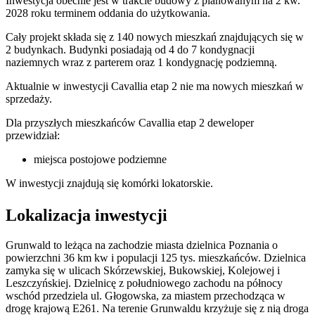
Inwestycja obecnie jest w trakcie budowy z planowanym na 2 kw.
2028 roku terminem oddania do użytkowania.
Cały projekt składa się z 140 nowych mieszkań znajdujących się w
2 budynkach. Budynki posiadają od 4 do 7 kondygnacji
naziemnych wraz z parterem oraz 1 kondygnację podziemną.
Aktualnie w inwestycji
Cavallia etap 2
nie ma nowych mieszkań w
sprzedaży.
Dla przyszłych mieszkańców Cavallia etap 2 deweloper
przewidział:
miejsca postojowe podziemne
W inwestycji znajdują się komórki lokatorskie.
Lokalizacja inwestycji
Grunwald to leżąca na zachodzie miasta dzielnica Poznania o
powierzchni 36 km kw i populacji 125 tys. mieszkańców. Dzielnica
zamyka się w ulicach Skórzewskiej, Bukowskiej, Kolejowej i
Leszczyńskiej. Dzielnicę z południowego zachodu na północy
wschód przedziela ul. Głogowska, za miastem przechodząca w
drogę krajową E261. Na terenie Grunwaldu krzyżuje się z nią droga