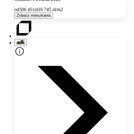
od
506 451
zł
16 745
zł/m2
Zobacz mieszkania