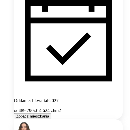
Oddanie: I kwartał 2027
od
489 790
zł
14 624
zł/m2
Zobacz mieszkania