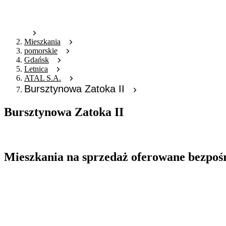
Mieszkania
pomorskie
Gdańsk
Letnica
ATAL S.A.
Bursztynowa Zatoka II
Bursztynowa Zatoka II
Oferta archiwalna
Mieszkania na sprzedaż oferowane bezpoś