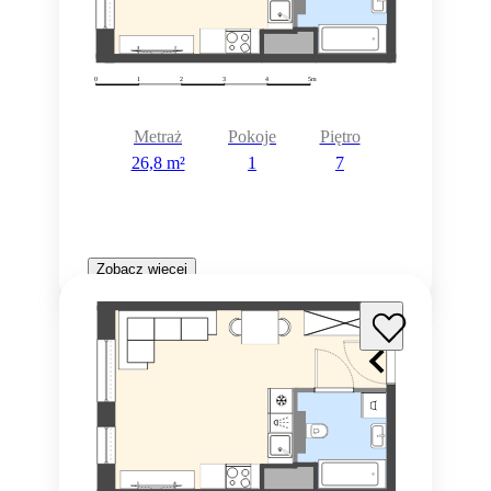
Metraż
Pokoje
Piętro
26,8 m²
1
7
Zobacz więcej