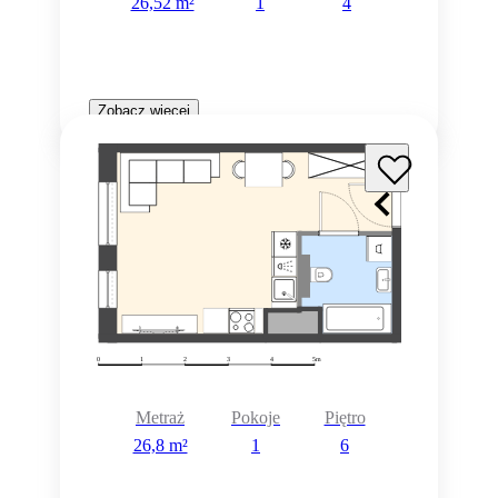
26,52 m²
1
4
Zobacz więcej
Metraż
Pokoje
Piętro
26,8 m²
1
6