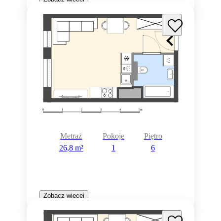
Metraż
Pokoje
Piętro
26,8 m²
1
6
Zobacz więcej