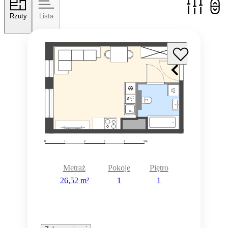
Rzuty
Lista
Metraż
Pokoje
Piętro
26,52 m²
1
1