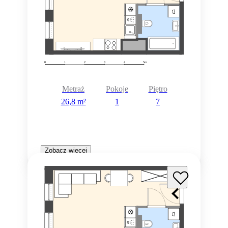
Metraż
Pokoje
Piętro
26,8 m²
1
7
Zobacz więcej