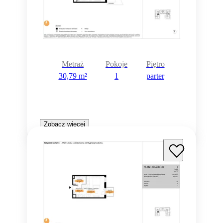
Metraż
Pokoje
Piętro
30,79 m²
1
parter
Zobacz więcej