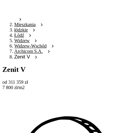
Mieszkania
łódzkie
Łódź
Widzew
Widzew-Wschód
Archicom S.A.
Zenit V
Zenit V
od
311 359
zł
7 800
zł
/m2