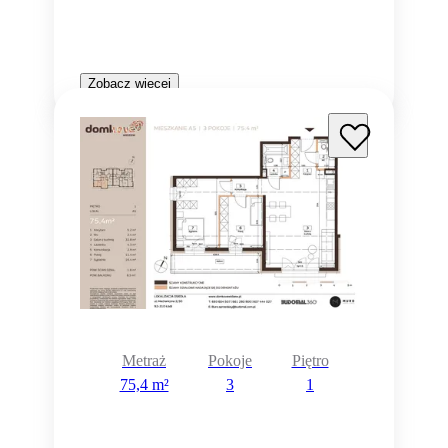
Zobacz więcej
Metraż
Pokoje
Piętro
75,4 m²
3
1