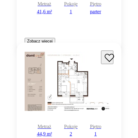
Metraż
Pokoje
Piętro
41,6 m²
1
parter
Zobacz więcej
Metraż
Pokoje
Piętro
44,9 m²
2
1