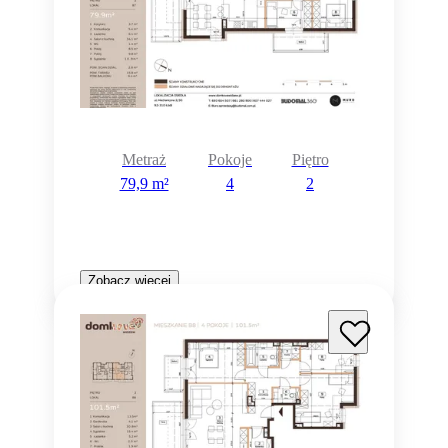
Metraż
Pokoje
Piętro
79,9 m²
4
2
Zobacz więcej