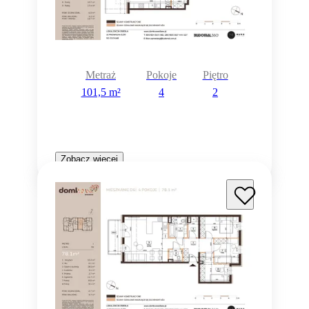
Metraż
Pokoje
Piętro
101,5 m²
4
2
Zobacz więcej