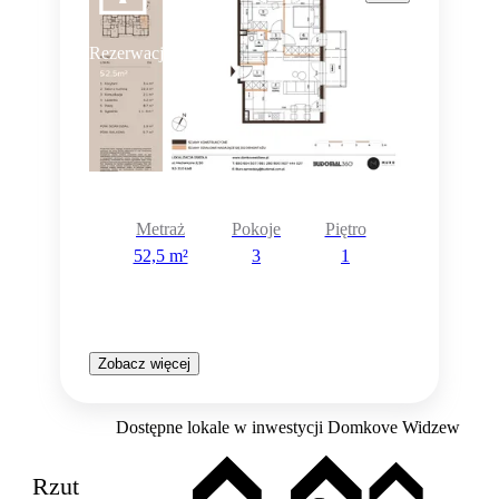
Rezerwacja
Metraż
Pokoje
Piętro
52,5 m²
3
1
Zobacz więcej
Dostępne lokale w inwestycji Domkove Widzew
Rzut