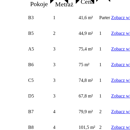
Cena
Pokoje
Metraż
B3
1
41,6 m²
Parter
Zobacz wi
B5
2
44,9 m²
1
Zobacz wi
A5
3
75,4 m²
1
Zobacz wi
B6
3
75 m²
1
Zobacz wi
C5
3
74,8 m²
1
Zobacz wi
D5
3
67,8 m²
1
Zobacz wi
B7
4
79,9 m²
2
Zobacz wi
B8
4
101,5 m²
2
Zobacz wi