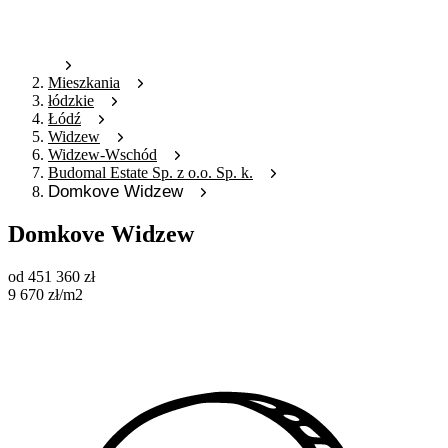
Mieszkania
łódzkie
Łódź
Widzew
Widzew-Wschód
Budomal Estate Sp. z o.o. Sp. k.
Domkove Widzew
Domkove Widzew
od
451 360
zł
9 670
zł
/m2