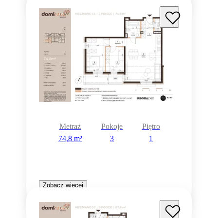
Metraż
Pokoje
Piętro
74,8 m²
3
1
Zobacz więcej