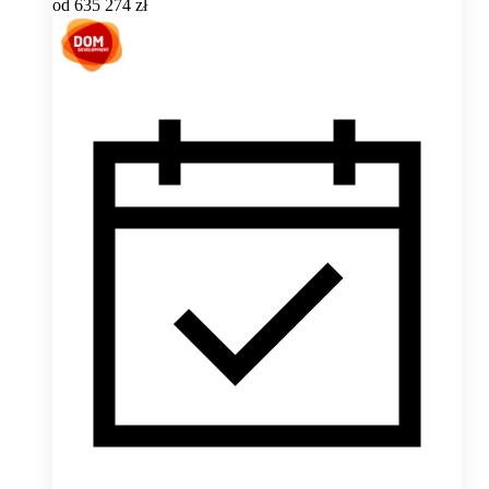
od
635 274 zł