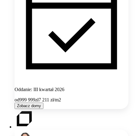
Oddanie: III kwartał 2026
od
999 999
zł
7 211
zł/m2
Zobacz domy