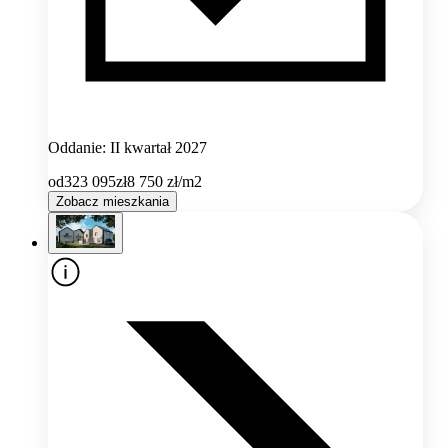
Oddanie: II kwartał 2027
od
323 095
zł
8 750
zł/m2
Zobacz mieszkania