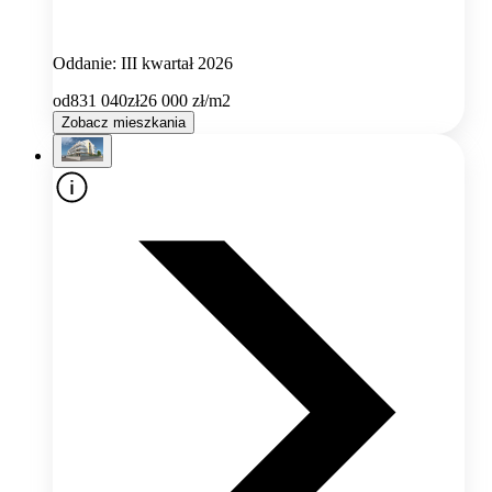
Oddanie: III kwartał 2026
od
831 040
zł
26 000
zł/m2
Zobacz mieszkania