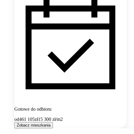
Gotowe do odbioru
od
461 105
zł
15 300
zł/m2
Zobacz mieszkania