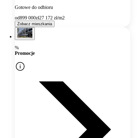
Gotowe do odbioru
od
899 000
zł
27 172
zł/m2
Zobacz mieszkania
%
Promocje