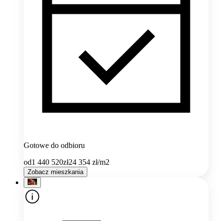
Gotowe do odbioru
od
1 440 520
zł
24 354
zł/m2
Zobacz mieszkania