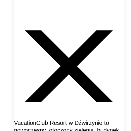
VacationClub Resort w Dźwirzynie to
nowoczesny, otoczony zielenią, budynek