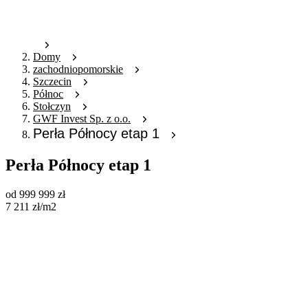
Domy
zachodniopomorskie
Szczecin
Północ
Stołczyn
GWF Invest Sp. z o.o.
Perła Północy etap 1
Perła Północy etap 1
od
999 999
zł
7 211
zł
/m2