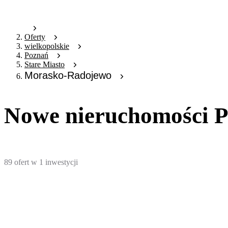
Oferty
wielkopolskie
Poznań
Stare Miasto
Morasko-Radojewo
Nowe nieruchomości 
89
ofert
w
1
inwestycji