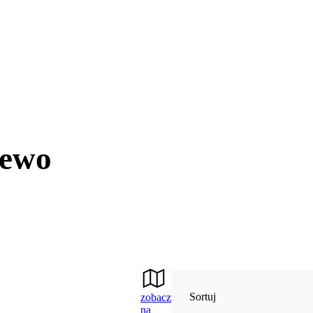
jewo
Sortuj
zobacz
na