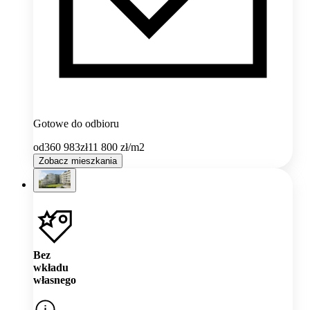
Gotowe do odbioru
od
360 983
zł
11 800
zł/m2
Zobacz mieszkania
Bez
wkładu
własnego