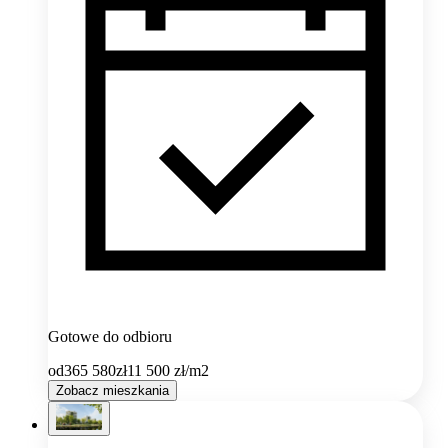
Gotowe do odbioru
od
365 580
zł
11 500
zł/m2
Zobacz mieszkania