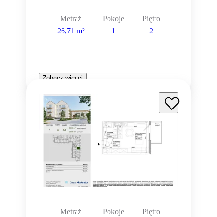
Metraż
Pokoje
Piętro
26,71 m²
1
2
Zobacz więcej
Metraż
Pokoje
Piętro