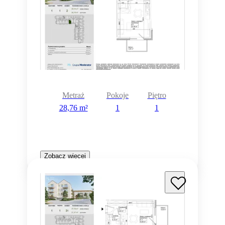
Metraż
Pokoje
Piętro
28,76 m²
1
1
Zobacz więcej