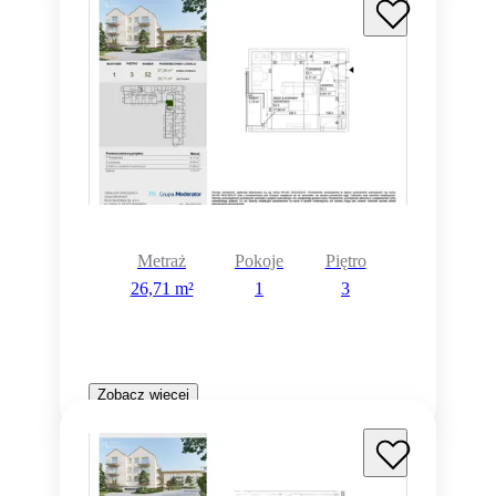
Metraż
Pokoje
Piętro
26,71 m²
1
3
Zobacz więcej