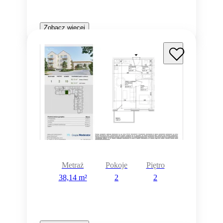
Zobacz więcej
Metraż
Pokoje
Piętro
38,14 m²
2
2