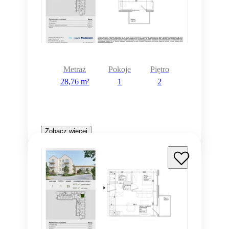
Metraż
Pokoje
Piętro
28,76 m²
1
2
Zobacz więcej