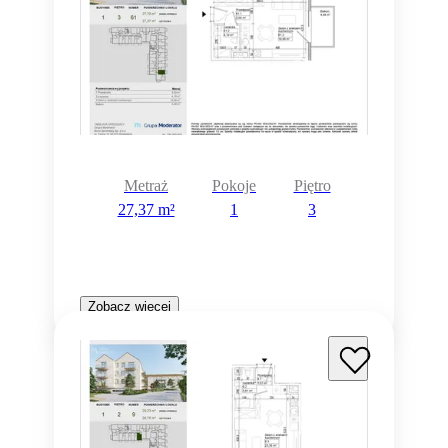
Metraż
Pokoje
Piętro
27,37 m²
1
3
Zobacz więcej