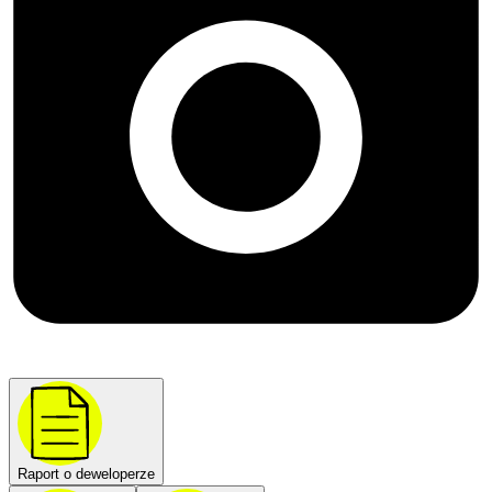
Raport o deweloperze