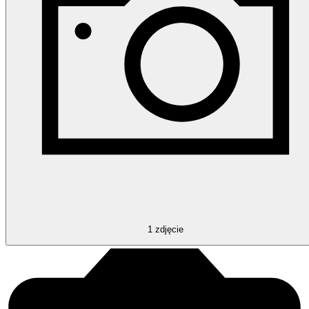
1
zdjęcie