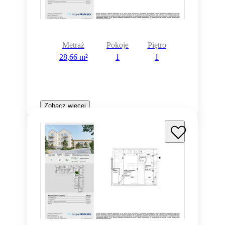
Metraż
Pokoje
Piętro
28,66 m²
1
1
Zobacz więcej