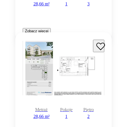
28,66 m²
1
3
Zobacz więcej
Metraż
Pokoje
Piętro
28,66 m²
1
2