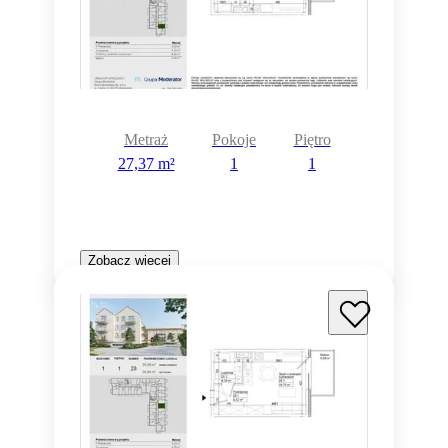
Metraż
Pokoje
Piętro
27,37 m²
1
1
Zobacz więcej