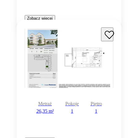
Zobacz więcej
Metraż
Pokoje
Piętro
26,35 m²
1
1