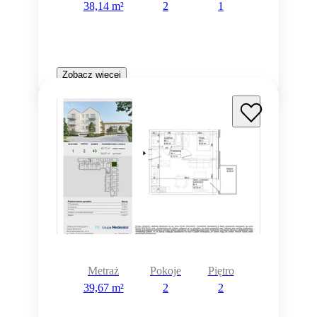
38,14 m²
2
1
Zobacz więcej
Metraż
Pokoje
Piętro
39,67 m²
2
2