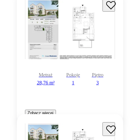
Metraż
Pokoje
Piętro
28,76 m²
1
3
Zobacz więcej