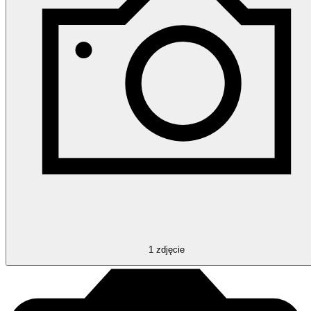
1
zdjęcie