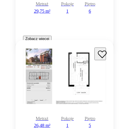
Metraż
Pokoje
Piętro
29,75 m²
1
6
Zobacz więcej
Metraż
Pokoje
Piętro
26,48 m²
1
5