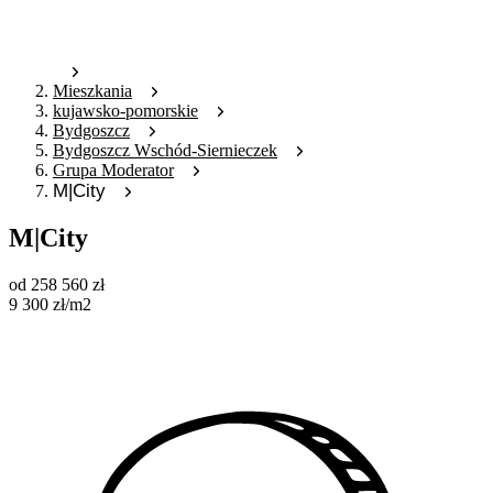
Mieszkania
kujawsko-pomorskie
Bydgoszcz
Bydgoszcz Wschód-Siernieczek
Grupa Moderator
M|City
M|City
od
258 560
zł
9 300
zł
/m2