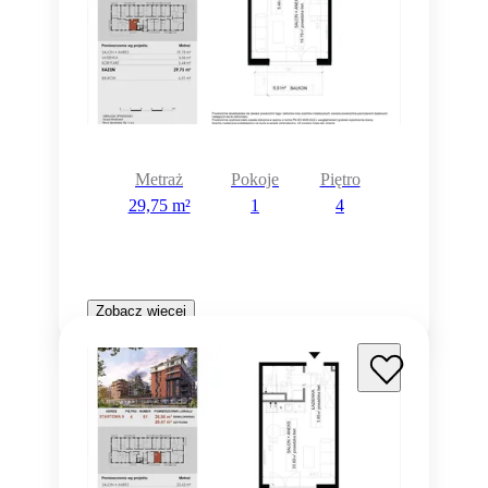
Metraż
Pokoje
Piętro
29,75 m²
1
4
Zobacz więcej