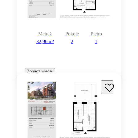
Metraż
Pokoje
Piętro
32,96 m²
2
1
Zobacz więcej