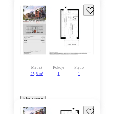
Metraż
Pokoje
Piętro
25,6 m²
1
1
Zobacz więcej