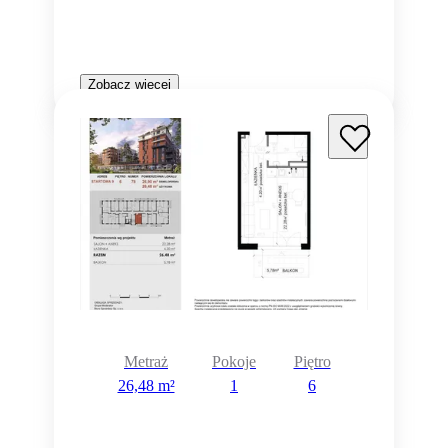
Zobacz więcej
Metraż
Pokoje
Piętro
26,48 m²
1
6