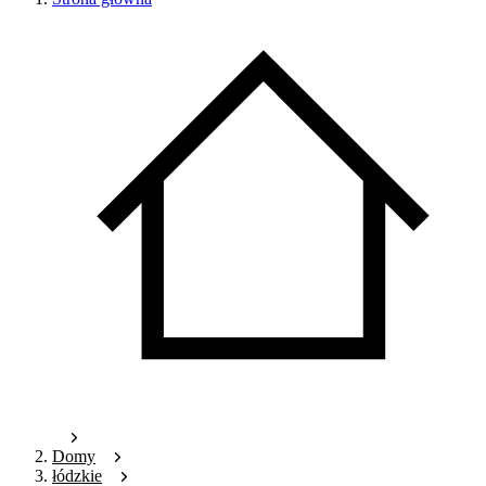
Domy
łódzkie