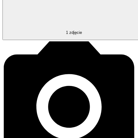
1
zdjęcie