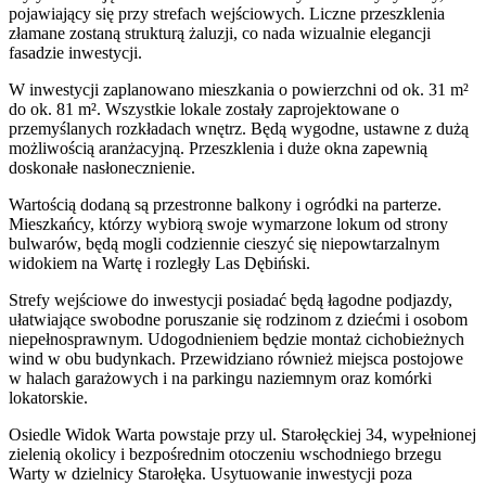
pojawiający się przy strefach wejściowych. Liczne przeszklenia
złamane zostaną strukturą żaluzji, co nada wizualnie elegancji
fasadzie inwestycji.
W inwestycji zaplanowano mieszkania o powierzchni od ok. 31 m²
do ok. 81 m². Wszystkie lokale zostały zaprojektowane o
przemyślanych rozkładach wnętrz. Będą wygodne, ustawne z dużą
możliwością aranżacyjną. Przeszklenia i duże okna zapewnią
doskonałe nasłonecznienie.
Wartością dodaną są przestronne balkony i ogródki na parterze.
Mieszkańcy, którzy wybiorą swoje wymarzone lokum od strony
bulwarów, będą mogli codziennie cieszyć się niepowtarzalnym
widokiem na Wartę i rozległy Las Dębiński.
Strefy wejściowe do inwestycji posiadać będą łagodne podjazdy,
ułatwiające swobodne poruszanie się rodzinom z dziećmi i osobom
niepełnosprawnym. Udogodnieniem będzie montaż cichobieżnych
wind w obu budynkach. Przewidziano również miejsca postojowe
w halach garażowych i na parkingu naziemnym oraz komórki
lokatorskie.
Osiedle Widok Warta powstaje przy ul. Starołęckiej 34, wypełnionej
zielenią okolicy i bezpośrednim otoczeniu wschodniego brzegu
Warty w dzielnicy Starołęka. Usytuowanie inwestycji poza