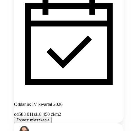
Oddanie: IV kwartał 2026
od
588 011
zł
18 450
zł/m2
Zobacz mieszkania