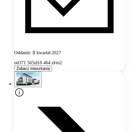
Oddanie: II kwartał 2027
od
371 565
zł
10 464
zł/m2
Zobacz mieszkania