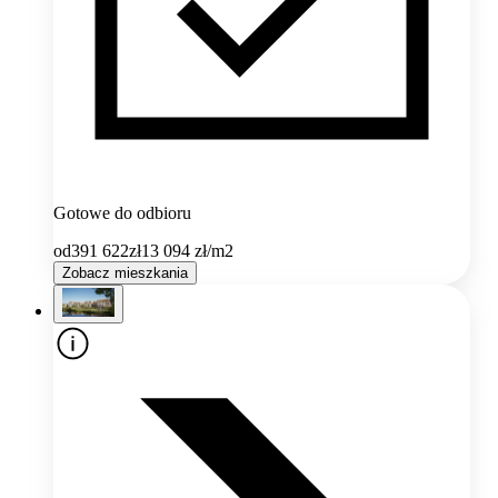
Gotowe do odbioru
od
391 622
zł
13 094
zł/m2
Zobacz mieszkania