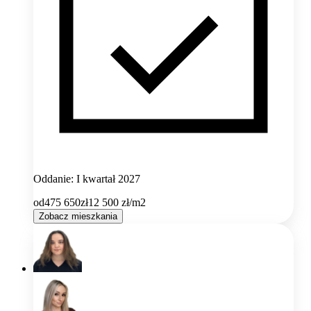
Oddanie: I kwartał 2027
od
475 650
zł
12 500
zł/m2
Zobacz mieszkania