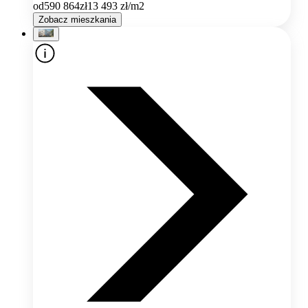
od
590 864
zł
13 493
zł/m2
Zobacz mieszkania