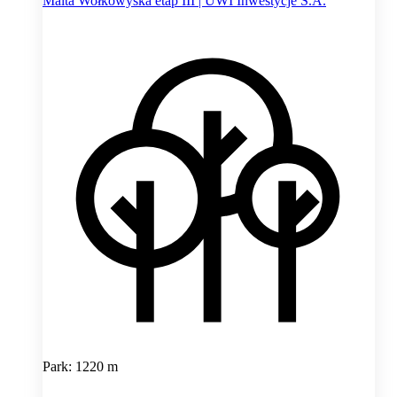
Malta Wołkowyska etap III | UWI Inwestycje S.A.
Park: 1220 m