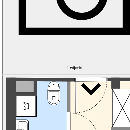
1
zdjęcie