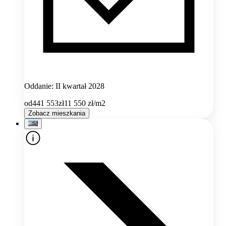
Oddanie: II kwartał 2028
od
441 553
zł
11 550
zł/m2
Zobacz mieszkania