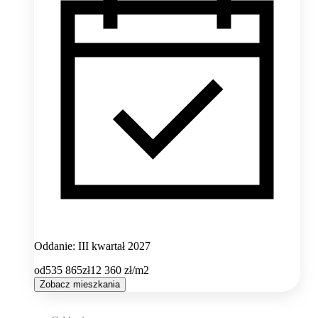
Oddanie: III kwartał 2027
od
535 865
zł
12 360
zł/m2
Zobacz mieszkania