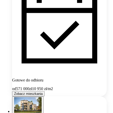
Gotowe do odbioru
od
571 000
zł
10 950
zł/m2
Zobacz mieszkania