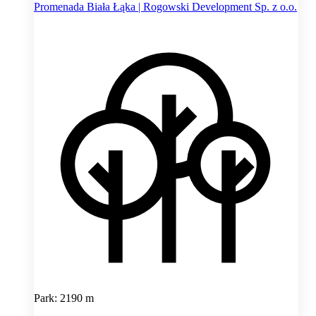
Promenada Biała Łąka | Rogowski Development Sp. z o.o.
Park: 2190 m