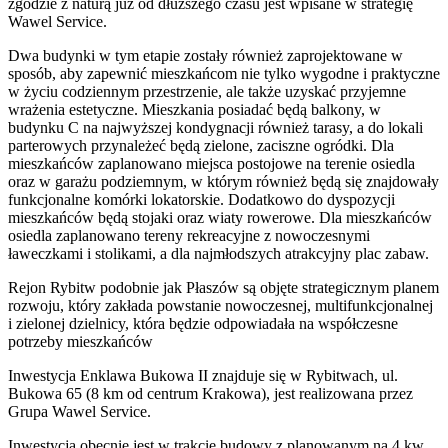
zgodzie z naturą już od dłuższego czasu jest wpisane w strategię
Wawel Service.
Dwa budynki w tym etapie zostały również zaprojektowane w
sposób, aby zapewnić mieszkańcom nie tylko wygodne i praktyczne
w życiu codziennym przestrzenie, ale także uzyskać przyjemne
wrażenia estetyczne. Mieszkania posiadać będą balkony, w
budynku C na najwyższej kondygnacji również tarasy, a do lokali
parterowych przynależeć będą zielone, zaciszne ogródki. Dla
mieszkańców zaplanowano miejsca postojowe na terenie osiedla
oraz w garażu podziemnym, w którym również będą się znajdowały
funkcjonalne komórki lokatorskie. Dodatkowo do dyspozycji
mieszkańców będą stojaki oraz wiaty rowerowe. Dla mieszkańców
osiedla zaplanowano tereny rekreacyjne z nowoczesnymi
ławeczkami i stolikami, a dla najmłodszych atrakcyjny plac zabaw.
Rejon Rybitw podobnie jak Płaszów są objęte strategicznym planem
rozwoju, który zakłada powstanie nowoczesnej, multifunkcjonalnej
i zielonej dzielnicy, która będzie odpowiadała na współczesne
potrzeby mieszkańców
Inwestycja Enklawa Bukowa II znajduje się w Rybitwach, ul.
Bukowa 65 (8 km od centrum Krakowa), jest realizowana przez
Grupa Wawel Service.
Inwestycja obecnie jest w trakcie budowy z planowanym na 4 kw.