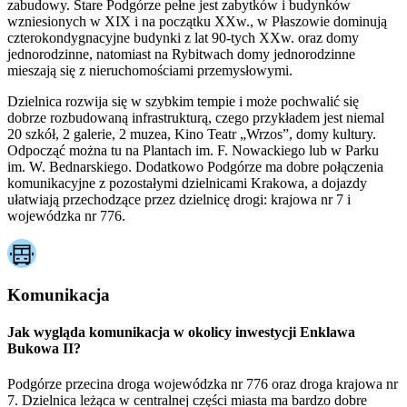
zabudowy. Stare Podgórze pełne jest zabytków i budynków
wzniesionych w XIX i na początku XXw., w Płaszowie dominują
czterokondygnacyjne budynki z lat 90-tych XXw. oraz domy
jednorodzinne, natomiast na Rybitwach domy jednorodzinne
mieszają się z nieruchomościami przemysłowymi.
Dzielnica rozwija się w szybkim tempie i może pochwalić się
dobrze rozbudowaną infrastrukturą, czego przykładem jest niemal
20 szkół, 2 galerie, 2 muzea, Kino Teatr „Wrzos”, domy kultury.
Odpocząć można tu na Plantach im. F. Nowackiego lub w Parku
im. W. Bednarskiego. Dodatkowo Podgórze ma dobre połączenia
komunikacyjne z pozostałymi dzielnicami Krakowa, a dojazdy
ułatwiają przechodzące przez dzielnicę drogi: krajowa nr 7 i
wojewódzka nr 776.
Komunikacja
Jak wygląda komunikacja w okolicy inwestycji Enklawa
Bukowa II?
Podgórze przecina droga wojewódzka nr 776 oraz droga krajowa nr
7. Dzielnica leżąca w centralnej części miasta ma bardzo dobre