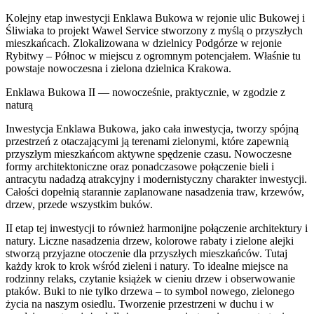
Kolejny etap inwestycji Enklawa Bukowa w rejonie ulic Bukowej i
Śliwiaka to projekt Wawel Service stworzony z myślą o przyszłych
mieszkańcach. Zlokalizowana w dzielnicy Podgórze w rejonie
Rybitwy – Północ w miejscu z ogromnym potencjałem. Właśnie tu
powstaje nowoczesna i zielona dzielnica Krakowa.
Enklawa Bukowa II — nowocześnie, praktycznie, w zgodzie z
naturą
Inwestycja Enklawa Bukowa, jako cała inwestycja, tworzy spójną
przestrzeń z otaczającymi ją terenami zielonymi, które zapewnią
przyszłym mieszkańcom aktywne spędzenie czasu. Nowoczesne
formy architektoniczne oraz ponadczasowe połączenie bieli i
antracytu nadadzą atrakcyjny i modernistyczny charakter inwestycji.
Całości dopełnią starannie zaplanowane nasadzenia traw, krzewów,
drzew, przede wszystkim buków.
II etap tej inwestycji to również harmonijne połączenie architektury i
natury. Liczne nasadzenia drzew, kolorowe rabaty i zielone alejki
stworzą przyjazne otoczenie dla przyszłych mieszkańców. Tutaj
każdy krok to krok wśród zieleni i natury. To idealne miejsce na
rodzinny relaks, czytanie książek w cieniu drzew i obserwowanie
ptaków. Buki to nie tylko drzewa – to symbol nowego, zielonego
życia na naszym osiedlu. Tworzenie przestrzeni w duchu i w