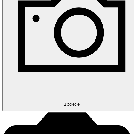
1
zdjęcie