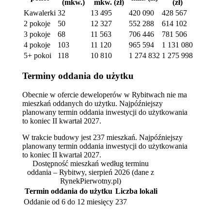
(mkw.)
mkw. (zł)
(zł)
Kawalerki
32
13 495
420 090
428 567
2 pokoje
50
12 327
552 288
614 102
3 pokoje
68
11 563
706 446
781 506
4 pokoje
103
11 120
965 594
1 131 080
5+ pokoi
118
10 810
1 274 832
1 275 998
Terminy oddania do użytku
Obecnie w ofercie deweloperów w Rybitwach nie ma
mieszkań oddanych do użytku. Najpóźniejszy
planowany termin oddania inwestycji do użytkowania
to koniec II kwartał 2027.
W trakcie budowy jest 237 mieszkań. Najpóźniejszy
planowany termin oddania inwestycji do użytkowania
to koniec II kwartał 2027.
Dostępność mieszkań według terminu
oddania – Rybitwy, sierpień 2026
(dane z
RynekPierwotny.pl)
Termin oddania do użytku
Liczba lokali
Oddanie od 6 do 12 miesięcy
237