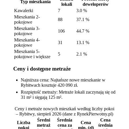
Typ mieszkania
lokali
deweloperów
Kawalerki
7
3.0 %
Mieszkania 2-
88
37.1 %
pokojowe
Mieszkania 3-
106
44.7 %
pokojowe
Mieszkania 4-
31
13.1 %
pokojowe
Mieszkania 5-
5
2.1 %
pokojowe i większe
Ceny i dostępne metraże
Najniższa cena: Najtańsze nowe mieszkanie w
Rybitwach kosztuje 420 090 zł.
Rozpiętość metraży: Metraże lokali zaczynają się od
31 m² i sięgają 125 m².
Ceny i metraże nowych mieszkań według liczby pokoi
– Rybitwy, sierpień 2026
(dane z RynekPierwotny.pl)
Średni
Średnia
Cena
Liczba
Cena
metraż
cena za
średnia
pokoi
min. (zł)