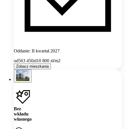
Oddanie: II kwartał 2027
od
563 450
zł
10 800
zł/m2
Zobacz mieszkania
Bez
wkładu
własnego