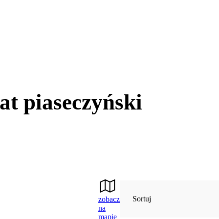
at piaseczyński
Sortuj
zobacz
na
mapie