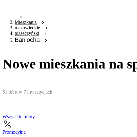
Mieszkania
mazowieckie
piaseczyński
Baniocha
Nowe mieszkania na sp
51
ofert
w
7
inwestycjach
Wszystkie oferty
Promocyjne