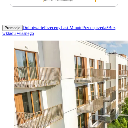
Dni otwarte
Przeceny
Last Minute
Przedsprzedaż
Bez
Promocje
wkładu własnego