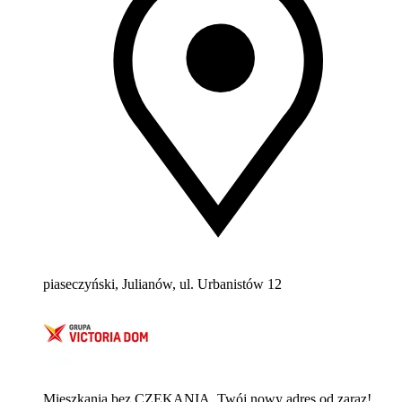
piaseczyński, Julianów, ul. Urbanistów 12
Mieszkania bez CZEKANIA. Twój nowy adres od zaraz!