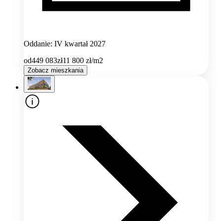
Oddanie: IV kwartał 2027
od
449 083
zł
11 800
zł/m2
Zobacz mieszkania