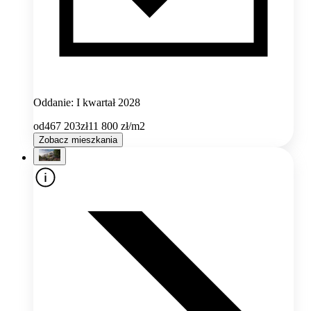
Oddanie: I kwartał 2028
od
467 203
zł
11 800
zł/m2
Zobacz mieszkania