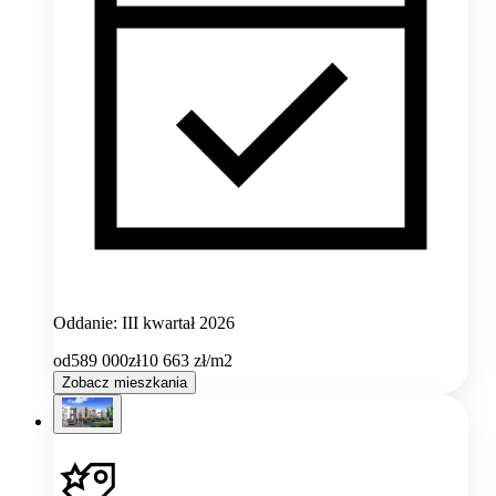
Oddanie: III kwartał 2026
od
589 000
zł
10 663
zł/m2
Zobacz mieszkania