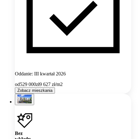
Oddanie: III kwartał 2026
od
529 000
zł
9 627
zł/m2
Zobacz mieszkania
Bez
wkładu