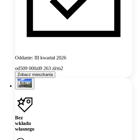
Oddanie: III kwartał 2026
od
509 000
zł
9 263
zł/m2
Zobacz mieszkania
Bez
wkładu
własnego