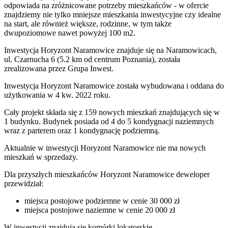
odpowiada na zróżnicowane potrzeby mieszkańców - w ofercie
znajdziemy nie tylko mniejsze mieszkania inwestycyjne czy idealne
na start, ale również większe, rodzinne, w tym także
dwupoziomowe nawet powyżej 100 m2.
Inwestycja Horyzont Naramowice znajduje się na Naramowicach,
ul. Czarnucha 6 (5.2 km od centrum Poznania), została
zrealizowana przez Grupa Inwest.
Inwestycja Horyzont Naramowice została wybudowana i oddana do
użytkowania w 4 kw. 2022 roku.
Cały projekt składa się z 159 nowych mieszkań znajdujących się w
1 budynku. Budynek posiada od 4 do 5 kondygnacji naziemnych
wraz z parterem oraz 1 kondygnację podziemną.
Aktualnie w inwestycji
Horyzont Naramowice
nie ma nowych
mieszkań w sprzedaży.
Dla przyszłych mieszkańców Horyzont Naramowice deweloper
przewidział:
miejsca postojowe podziemne w cenie 30 000 zł
miejsca postojowe naziemne w cenie 20 000 zł
W inwestycji znajdują się komórki lokatorskie.