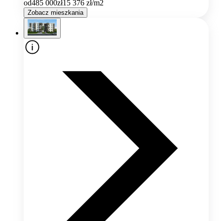
od
485 000
zł
15 376
zł/m2
Zobacz mieszkania