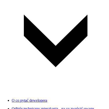
O co pytać dewelopera
Odbiór techniczny mieszkania - na co zwrócić uwagę