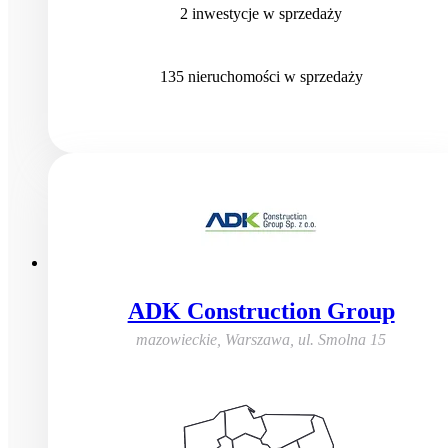
2
inwestycje
w sprzedaży
135
nieruchomości
w sprzedaży
ADK Construction Group
mazowieckie, Warszawa
,
ul. Smolna 15