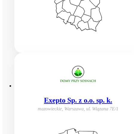
Exepto Sp. z o.o. sp. k.
mazowieckie, Warszawa
,
ul. Wiązana 7E/1