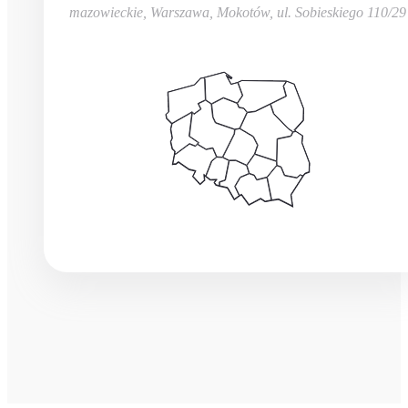
mazowieckie, Warszawa, Mokotów
,
ul. Sobieskiego 110/29