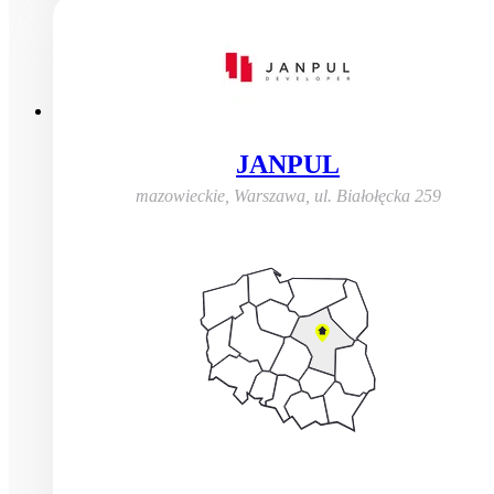
JANPUL
mazowieckie, Warszawa
,
ul. Białołęcka 259