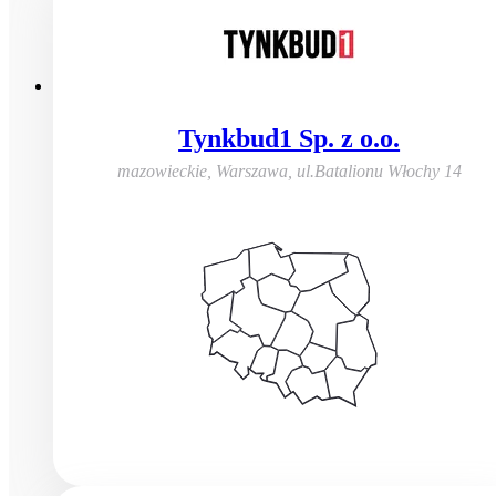
Tynkbud1 Sp. z o.o.
mazowieckie, Warszawa
,
ul.Batalionu Włochy 14