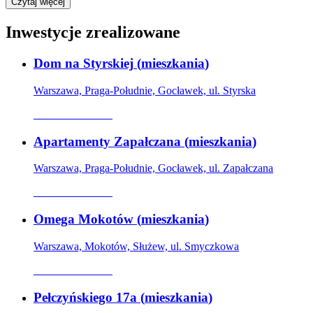
Czytaj więcej
Inwestycje zrealizowane
Dom na Styrskiej
(
mieszkania
)
Warszawa, Praga-Południe, Gocławek, ul. Styrska
Oferta archiwalna
Apartamenty Zapałczana
(
mieszkania
)
Warszawa, Praga-Południe, Gocławek, ul. Zapałczana
Oferta archiwalna
Omega Mokotów
(
mieszkania
)
Warszawa, Mokotów, Służew, ul. Smyczkowa
Oferta archiwalna
Pełczyńskiego 17a
(
mieszkania
)