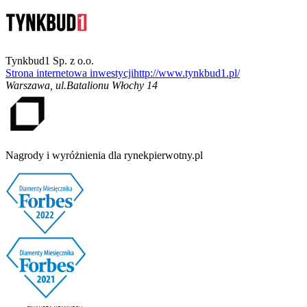
Tynkbud1 Sp. z o.o.
Strona internetowa inwestycji
http://www.tynkbud1.pl/
Warszawa
,
ul.Batalionu Włochy 14
Nagrody i wyróżnienia dla rynekpierwotny.pl