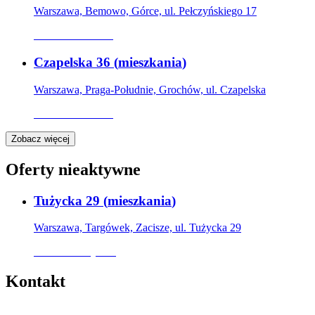
Warszawa, Bemowo, Górce, ul. Pełczyńskiego 17
Oferta archiwalna
Czapelska 36
(
mieszkania
)
Warszawa, Praga-Południe, Grochów, ul. Czapelska
Oferta archiwalna
Zobacz więcej
Oferty nieaktywne
Tużycka 29
(
mieszkania
)
Warszawa, Targówek, Zacisze, ul. Tużycka 29
Oferta nieaktywna
Kontakt