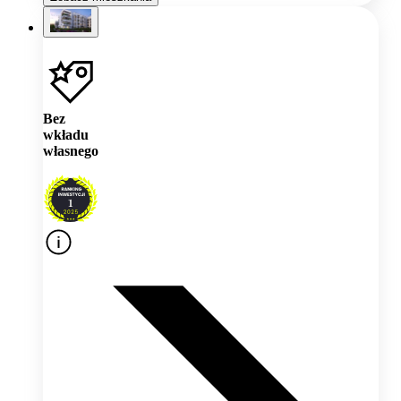
Bez
wkładu
własnego