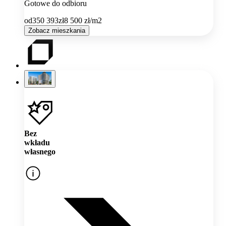
Gotowe do odbioru
od
350 393
zł
8 500
zł/m2
Zobacz mieszkania
Bez
wkładu
własnego