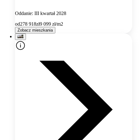
Oddanie: III kwartał 2028
od
278 918
zł
9 099
zł/m2
Zobacz mieszkania