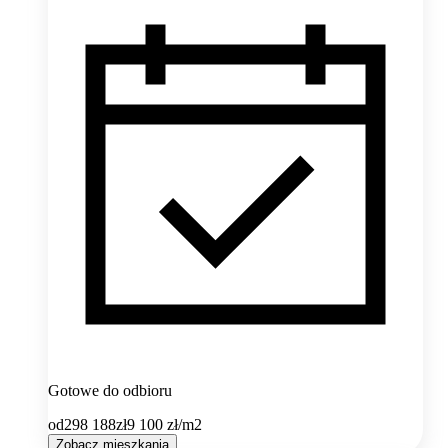
Gotowe do odbioru
od
298 188
zł
9 100
zł/m2
Zobacz mieszkania