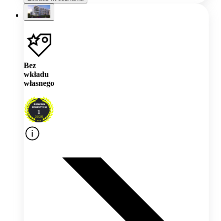
Bez
wkładu
własnego