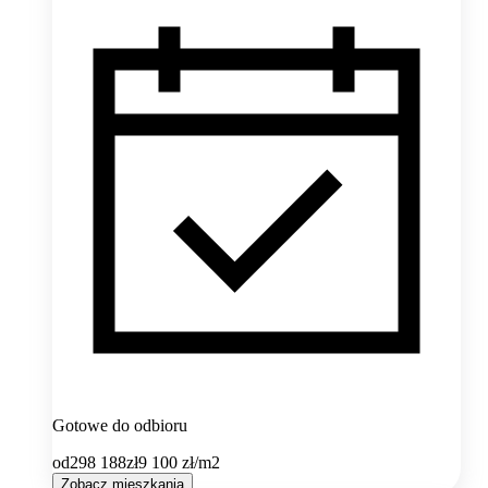
Gotowe do odbioru
od
298 188
zł
9 100
zł/m2
Zobacz mieszkania