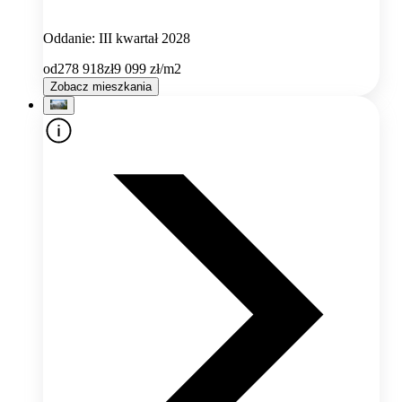
Oddanie: III kwartał 2028
od
278 918
zł
9 099
zł/m2
Zobacz mieszkania