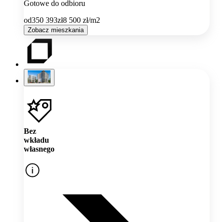
Gotowe do odbioru
od
350 393
zł
8 500
zł/m2
Zobacz mieszkania
Bez
wkładu
własnego