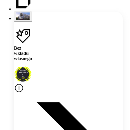
Bez
wkładu
własnego