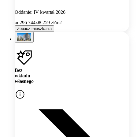
Oddanie: IV kwartał 2026
od
296 744
zł
8 259
zł/m2
Zobacz mieszkania
Bez
wkładu
własnego