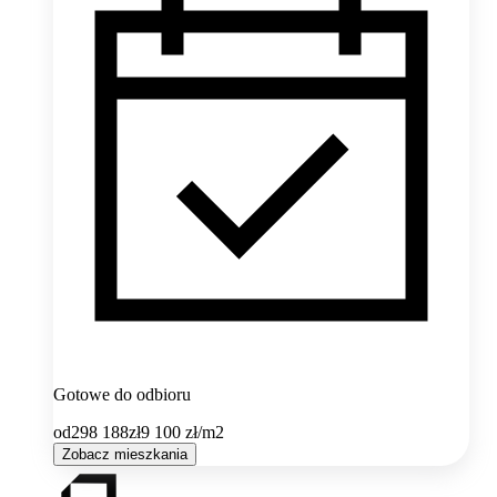
Gotowe do odbioru
od
298 188
zł
9 100
zł/m2
Zobacz mieszkania