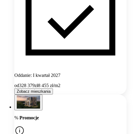
Oddanie: I kwartał 2027
od
328 379
zł
8 455
zł/m2
Zobacz mieszkania
%
Promocje