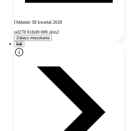
Oddanie: III kwartał 2028
od
278 918
zł
9 099
zł/m2
Zobacz mieszkania