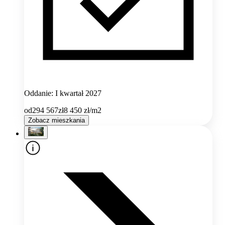
Oddanie: I kwartał 2027
od
294 567
zł
8 450
zł/m2
Zobacz mieszkania