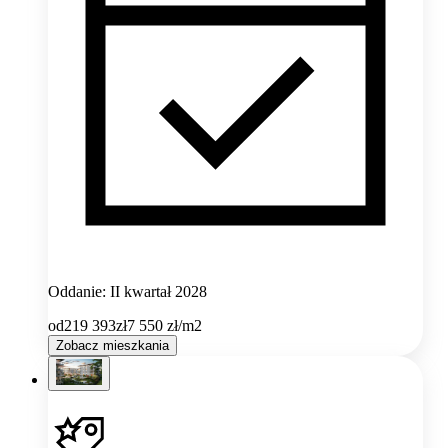
Oddanie: II kwartał 2028
od
219 393
zł
7 550
zł/m2
Zobacz mieszkania