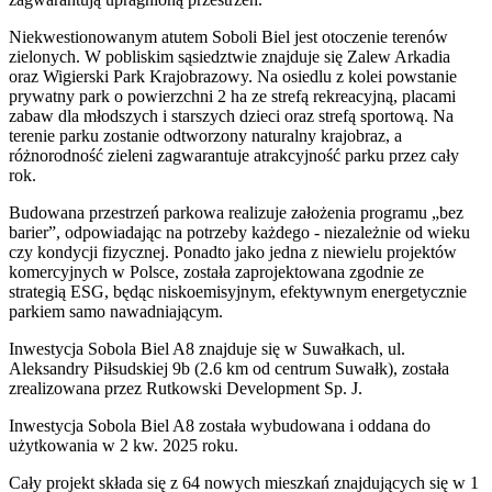
Niekwestionowanym atutem Soboli Biel jest otoczenie terenów
zielonych. W pobliskim sąsiedztwie znajduje się Zalew Arkadia
oraz Wigierski Park Krajobrazowy. Na osiedlu z kolei powstanie
prywatny park o powierzchni 2 ha ze strefą rekreacyjną, placami
zabaw dla młodszych i starszych dzieci oraz strefą sportową. Na
terenie parku zostanie odtworzony naturalny krajobraz, a
różnorodność zieleni zagwarantuje atrakcyjność parku przez cały
rok.
Budowana przestrzeń parkowa realizuje założenia programu „bez
barier”, odpowiadając na potrzeby każdego - niezależnie od wieku
czy kondycji fizycznej. Ponadto jako jedna z niewielu projektów
komercyjnych w Polsce, została zaprojektowana zgodnie ze
strategią ESG, będąc niskoemisyjnym, efektywnym energetycznie
parkiem samo nawadniającym.
Inwestycja Sobola Biel A8 znajduje się w Suwałkach, ul.
Aleksandry Piłsudskiej 9b (2.6 km od centrum Suwałk), została
zrealizowana przez Rutkowski Development Sp. J.
Inwestycja Sobola Biel A8 została wybudowana i oddana do
użytkowania w 2 kw. 2025 roku.
Cały projekt składa się z 64 nowych mieszkań znajdujących się w 1