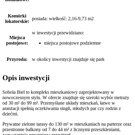
Komórki
posiada: wielkość: 2,16-9,73 m2
lokatorskie:
w inwestycji przewidziano:
Miejsca
postojowe:
miejsca postojowe podziemne
Przyroda:
w okolicy inwestycji znajduje się park
Opis inwestycji
Sobola Biel to kompleks mieszkaniowy zaprojektowany w
nowoczesnym stylu. W ofercie znajduje się szeroki wybór metraży
od 30 m² do 99 m². Przemyślane układy mieszkań, łatwe w
aranżacji spełnią oczekiwania singli, młodych par czy rodzin z
dziećmi.
Prywatne zielone tarasy do 130 m² w mieszkaniach na parterze oraz
przestronne balkony od 7 do 44 m² z licznymi przeszkleniami,
zagwarantują upragnioną przestrzeń.