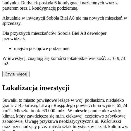
budynku. Budynek posiada 6 kondygnacji naziemnych wraz z
parterem oraz 1 kondygnację podziemną.
Aktualnie w inwestycji
Sobola Biel A8
nie ma nowych mieszkań w
sprzedaży.
Dla przyszłych mieszkańców Sobola Biel A8 deweloper
przewidział:
miejsca postojowe podziemne
W inwestycji znajdują się komórki lokatorskie wielkość: 2,16-9,73
m2.
Czytaj więcej
Lokalizacja inwestycji
Suwałki to miasto powiatowe leżące w woj. podlaskim, niedaleko
granic z Białorusią, Litwą i Rosją. Jego powierzchnia wynosi 65,24
km2 . Mieszka tu ok. 69 000 ludzi. W mieście panuje niezwykły
klimat, który zawdzięcza się m.in. ciekawej, częściowo zabytkowej
zabudowie. Uwagę przykuwa neoklasycystyczna ul. Kościuszki
oraz przechodzący przez miasto szlak turystyczny i szlak kulturowy.