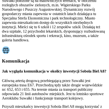
Suwałki położone są na malowniczych terenach, w otoczeniu
rozległych obszarów zielonych, m.in. Wigierskiego Parku
Narodowego i Puszczy Augustowskiej. Dynamiczny rozwój
gospodarczy miasta zapewnia w ostatnich latach działająca tu
Specjalna Strefa Ekonomiczna i park technologiczny. Miasto
zapewnia mieszkańcom dostęp do wszystkich niezbędnych
instytucji. Mieści się tu 6 szkół i 12 zespołów szkół. Działają też
dwa szpitale, 12 przychodni lekarskich, dysponujący rozbudowaną
infrastrukturą ośrodek sportu i rekreacji, kino, muzeum, a także
galeria handlowa.
Komunikacja
Jak wygląda komunikacja w okolicy inwestycji Sobola Biel A8?
Główną arterią drogową przebiegającą przez Suwałki jest
europejska trasa E67. Przechodzą tędy także drogie wojewódzkie
nr: 652, 653 i 655. Na terenie miasta za transport publiczny
odpowiada 21 linii autobusów miejskich. Jest tu lotnisko sportowe
Aeroklubu Suwałki i funkcjonuje transport kolejowy.
Przyszli mieszkańcy inwestycji Sobola Biel A8 mogą korzystać z