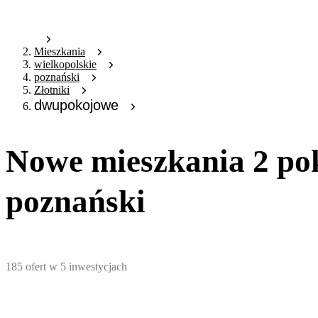
Mieszkania
wielkopolskie
poznański
Złotniki
dwupokojowe
Nowe mieszkania 2 pok
poznański
185
ofert
w
5
inwestycjach