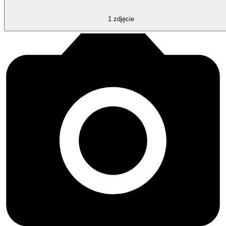
1
zdjęcie