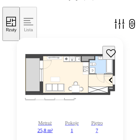
Rzuty
Lista
Metraż
Pokoje
Piętro
25,8 m²
1
7