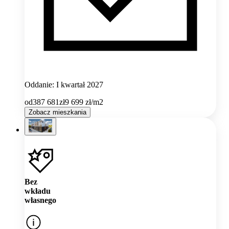
Oddanie: I kwartał 2027
od
387 681
zł
9 699
zł/m2
Zobacz mieszkania
Bez
wkładu
własnego