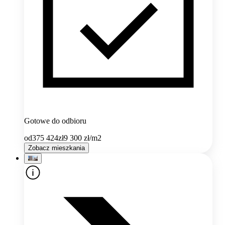
Gotowe do odbioru
od
375 424
zł
9 300
zł/m2
Zobacz mieszkania