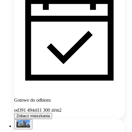
Gotowe do odbioru
od
391 494
zł
11 300
zł/m2
Zobacz mieszkania