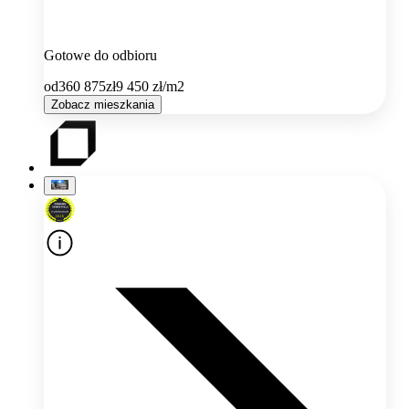
Gotowe do odbioru
od
360 875
zł
9 450
zł/m2
Zobacz mieszkania