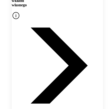
wkładu
własnego