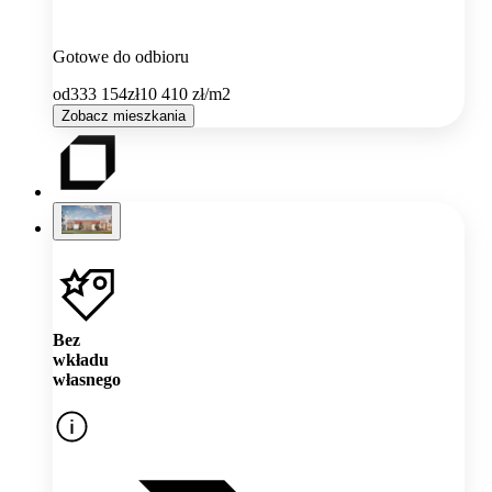
Gotowe do odbioru
od
333 154
zł
10 410
zł/m2
Zobacz mieszkania
Bez
wkładu
własnego