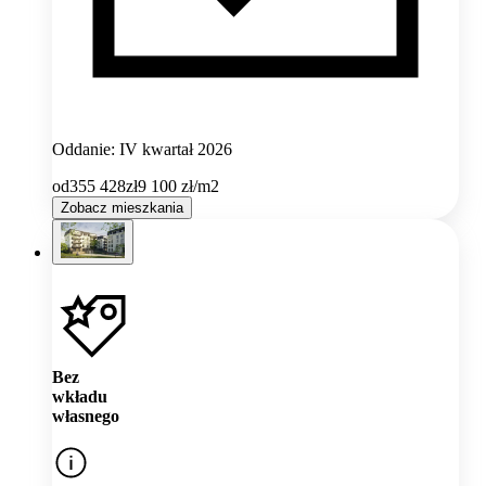
Oddanie: IV kwartał 2026
od
355 428
zł
9 100
zł/m2
Zobacz mieszkania
Bez
wkładu
własnego