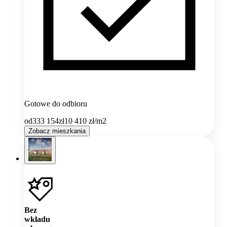
Gotowe do odbioru
od
333 154
zł
10 410
zł/m2
Zobacz mieszkania
Bez
wkładu