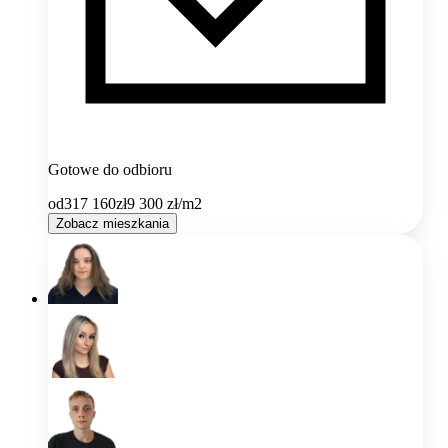
Gotowe do odbioru
od
317 160
zł
9 300
zł/m2
Zobacz mieszkania