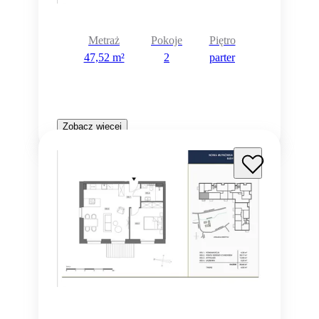
Metraż
Pokoje
Piętro
47,52 m²
2
parter
Zobacz więcej