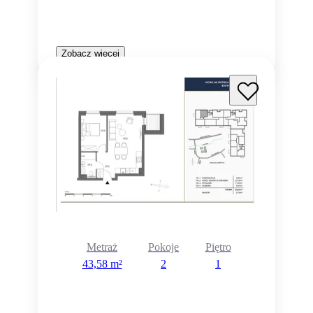
Zobacz więcej
Metraż
Pokoje
Piętro
43,58 m²
2
1