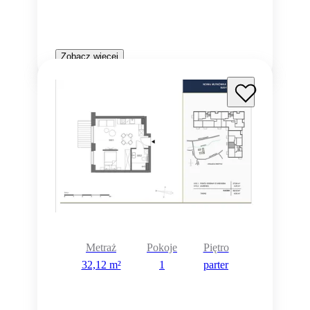
Zobacz więcej
Metraż
Pokoje
Piętro
32,12 m²
1
parter