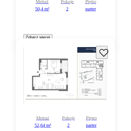
Metraż
Pokoje
Piętro
50,4 m²
2
parter
Zobacz więcej
Metraż
Pokoje
Piętro
52,64 m²
2
parter