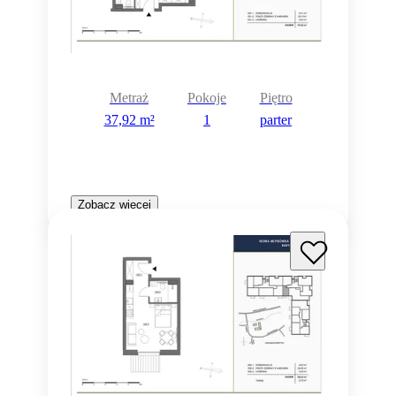
Metraż
Pokoje
Piętro
37,92 m²
1
parter
Zobacz więcej