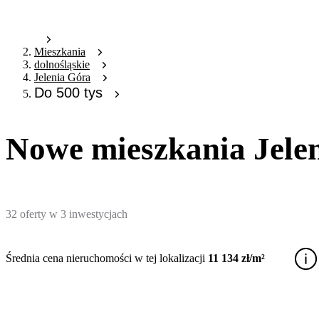
Mieszkania
dolnośląskie
Jelenia Góra
Do 500 tys
Nowe mieszkania Jeleni
32
oferty
w
3
inwestycjach
Średnia cena nieruchomości w tej lokalizacji
11 134 zł/m²