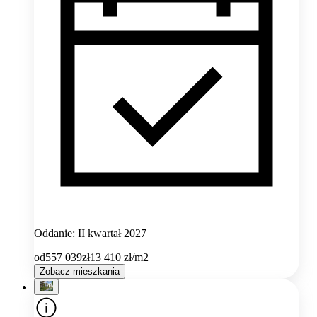
Oddanie: II kwartał 2027
od
557 039
zł
13 410
zł/m2
Zobacz mieszkania