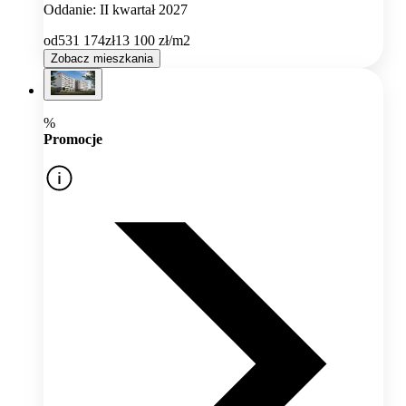
Oddanie: II kwartał 2027
od
531 174
zł
13 100
zł/m2
Zobacz mieszkania
%
Promocje