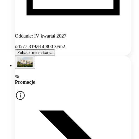
Oddanie: IV kwartał 2027
od
577 319
zł
14 800
zł/m2
Zobacz mieszkania
%
Promocje