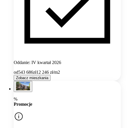
Oddanie: IV kwartał 2026
od
543 686
zł
12 246
zł/m2
Zobacz mieszkania
%
Promocje