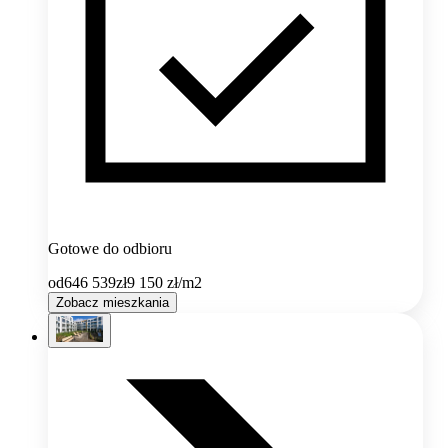
Gotowe do odbioru
od
646 539
zł
9 150
zł/m2
Zobacz mieszkania