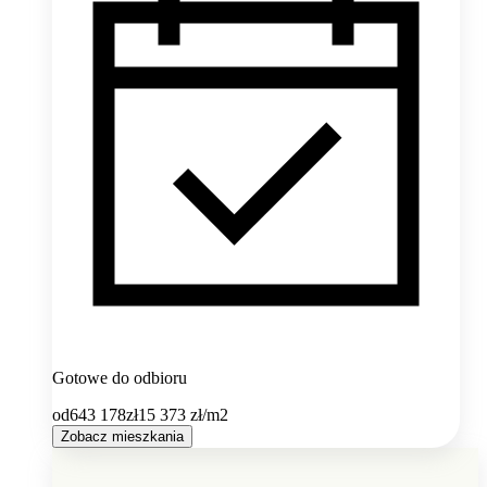
Gotowe do odbioru
od
643 178
zł
15 373
zł/m2
Zobacz mieszkania