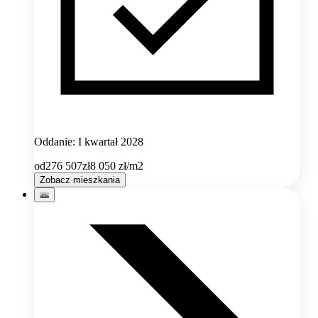
Oddanie: I kwartał 2028
od
276 507
zł
8 050
zł/m2
Zobacz mieszkania