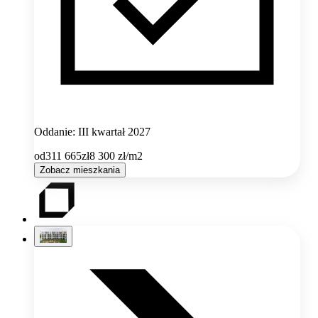
Oddanie: III kwartał 2027
od
311 665
zł
8 300
zł/m2
Zobacz mieszkania