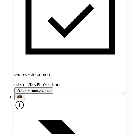
Gotowe do odbioru
od
361 200
zł
9 650
zł/m2
Zobacz mieszkania