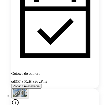
Gotowe do odbioru
od
357 350
zł
8 326
zł/m2
Zobacz mieszkania