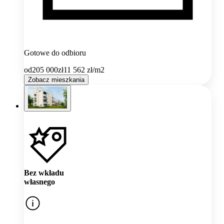
Gotowe do odbioru
od
205 000
zł
11 562
zł/m2
Zobacz mieszkania
Bez wkładu
własnego