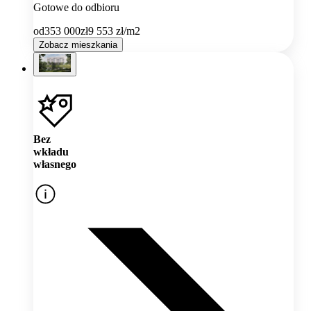
Gotowe do odbioru
od
353 000
zł
9 553
zł/m2
Zobacz mieszkania
Bez
wkładu
własnego