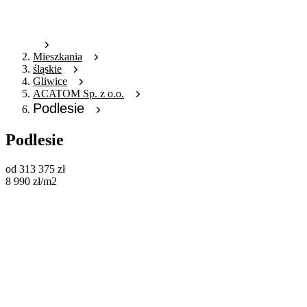
Mieszkania
śląskie
Gliwice
ACATOM Sp. z o.o.
Podlesie
Podlesie
od
313 375
zł
8 990
zł
/m2