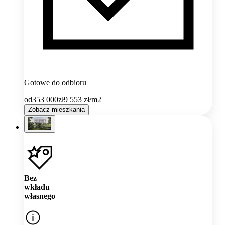
Gotowe do odbioru
od
353 000
zł
9 553
zł/m2
Zobacz mieszkania
Bez
wkładu
własnego