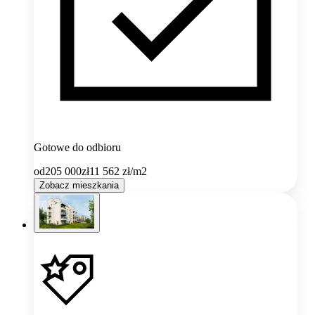
Gotowe do odbioru
od
205 000
zł
11 562
zł/m2
Zobacz mieszkania