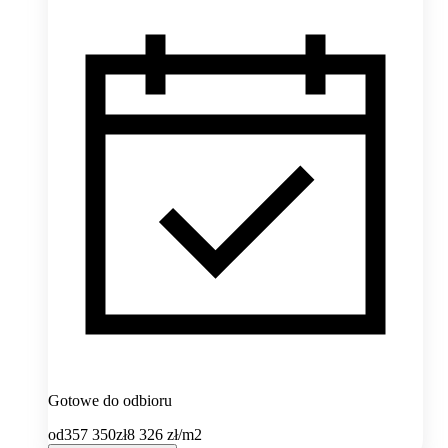
Gotowe do odbioru
od
357 350
zł
8 326
zł/m2