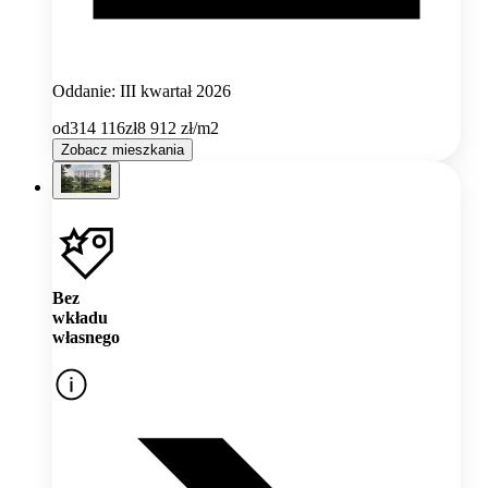
Oddanie: III kwartał 2026
od
314 116
zł
8 912
zł/m2
Zobacz mieszkania
Bez
wkładu
własnego