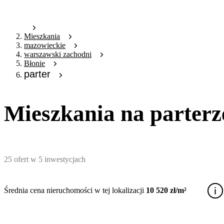
Mieszkania
mazowieckie
warszawski zachodni
Błonie
parter
Mieszkania na parterz
25
ofert
w
5
inwestycjach
Średnia cena nieruchomości w tej lokalizacji
10 520 zł/m²