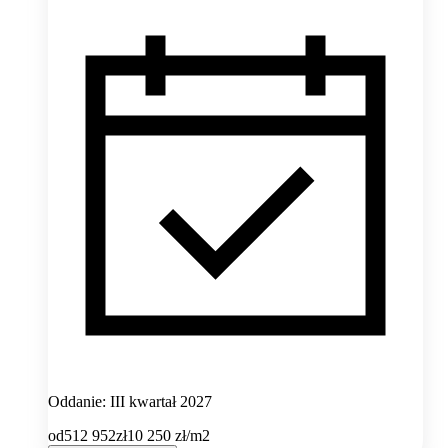
Oddanie: III kwartał 2027
od
512 952
zł
10 250
zł/m2