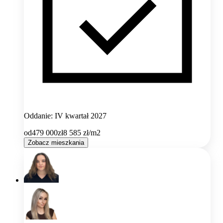
Oddanie: IV kwartał 2027
od
479 000
zł
8 585
zł/m2
Zobacz mieszkania