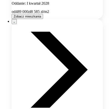
Oddanie: I kwartał 2028
od
489 000
zł
8 585
zł/m2
Zobacz mieszkania