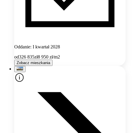
Oddanie: I kwartał 2028
od
326 835
zł
8 950
zł/m2
Zobacz mieszkania